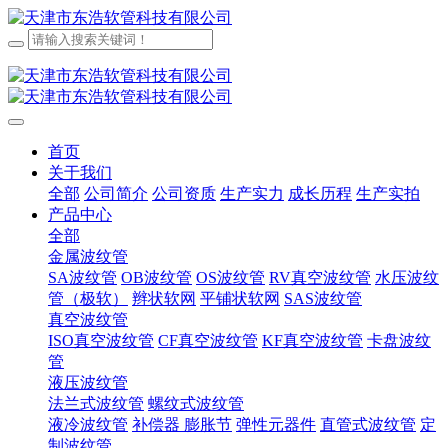
首页
关于我们
全部
公司简介
公司资质
生产实力
成长历程
生产实拍
产品中心
全部
金属波纹管
SA波纹管
OB波纹管
OS波纹管
RV真空波纹管
水压波纹
管（极软）
辫状软网
平铺状软网
SAS波纹管
真空波纹管
ISO真空波纹管
CF真空波纹管
KF真空波纹管
卡盘波纹
管
液压波纹管
法兰式波纹管
螺纹式波纹管
液冷波纹管
补偿器 膨胀节
弹性元器件
直管式波纹管
定
制波纹管