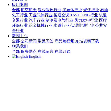
应用案例
全部
航空航天
液冷散热行业
半导体行业
光伏行业
石油
化工行业
工业气体行业
暖通空调HAVC
LNG行业
轨道
交通行业
汽车行业
制冷及电气行业
风力发电行业
医疗
环保行业
冶金机械行业
水道行业
低温能源行业
公共安
全行业
新闻中心
全部
公司新闻
常见问答
产品短视频
东浩资料下载
联系我们
全部
服务网点
在线留言
在线订购
English