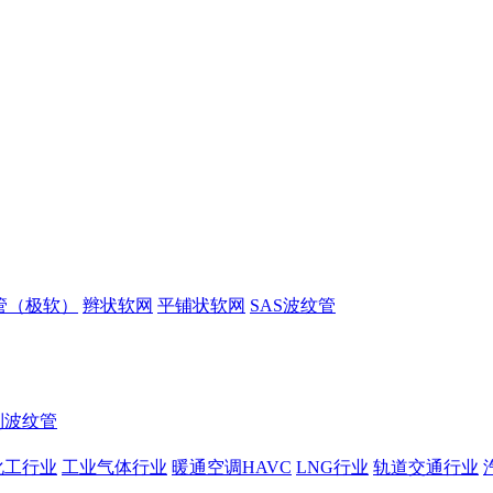
管（极软）
辫状软网
平铺状软网
SAS波纹管
制波纹管
化工行业
工业气体行业
暖通空调HAVC
LNG行业
轨道交通行业