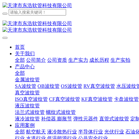
首页
关于我们
全部
公司简介
公司资质
生产实力
成长历程
生产实拍
产品中心
全部
金属波纹管
SA波纹管
OB波纹管
OS波纹管
RV真空波纹管
水压波纹
真空波纹管
ISO真空波纹管
CF真空波纹管
KF真空波纹管
卡盘波纹管
液压波纹管
法兰式波纹管
螺纹式波纹管
液冷波纹管
补偿器 膨胀节
弹性元器件
直管式波纹管
定
应用案例
全部
航空航天
液冷散热行业
半导体行业
光伏行业
石油
行业
水道行业
低温能源行业
公共安全行业