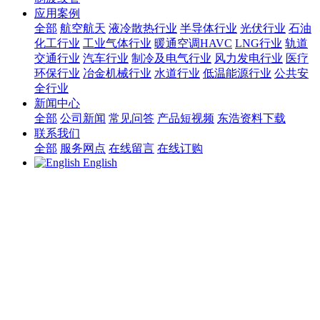
应用案例
全部
航空航天
液冷散热行业
半导体行业
光伏行业
石油
化工行业
工业气体行业
暖通空调HAVC
LNG行业
轨道
交通行业
汽车行业
制冷及电气行业
风力发电行业
医疗
环保行业
冶金机械行业
水道行业
低温能源行业
公共安
全行业
新闻中心
全部
公司新闻
常见问答
产品短视频
东浩资料下载
联系我们
全部
服务网点
在线留言
在线订购
English