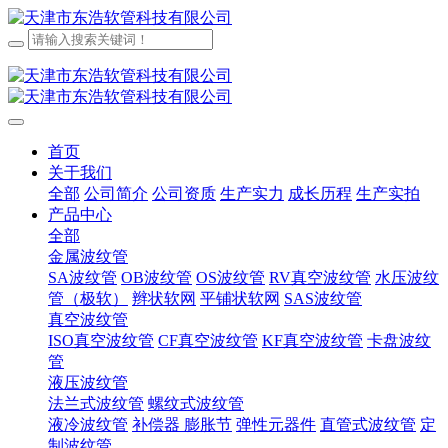
首页
关于我们
全部
公司简介
公司资质
生产实力
成长历程
生产实拍
产品中心
全部
金属波纹管
SA波纹管
OB波纹管
OS波纹管
RV真空波纹管
水压波纹
管（极软）
辫状软网
平铺状软网
SAS波纹管
真空波纹管
ISO真空波纹管
CF真空波纹管
KF真空波纹管
卡盘波纹
管
液压波纹管
法兰式波纹管
螺纹式波纹管
液冷波纹管
补偿器 膨胀节
弹性元器件
直管式波纹管
定
制波纹管