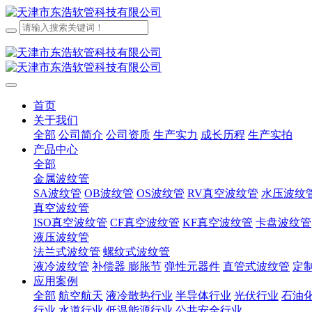
首页
关于我们
全部
公司简介
公司资质
生产实力
成长历程
生产实拍
产品中心
全部
金属波纹管
SA波纹管
OB波纹管
OS波纹管
RV真空波纹管
水压波纹
真空波纹管
ISO真空波纹管
CF真空波纹管
KF真空波纹管
卡盘波纹管
液压波纹管
法兰式波纹管
螺纹式波纹管
液冷波纹管
补偿器 膨胀节
弹性元器件
直管式波纹管
定
应用案例
全部
航空航天
液冷散热行业
半导体行业
光伏行业
石油
行业
水道行业
低温能源行业
公共安全行业