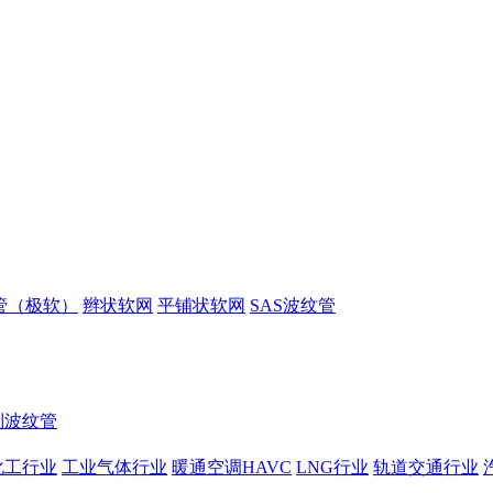
管（极软）
辫状软网
平铺状软网
SAS波纹管
制波纹管
化工行业
工业气体行业
暖通空调HAVC
LNG行业
轨道交通行业