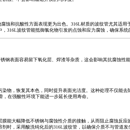
抗氯化物腐蚀和抗酸性方面表现更为出色。316L材质的波纹管尤其
，316L波纹管能抵御氯化物引发的点蚀和应力腐蚀，确保系统
中，不锈钢表面容易留下氧化层、焊渣等杂质，这会影响其抗腐蚀
污染物，恢复其本色，同时提升表面光洁度。这种处理不仅能去
光滑，在强酸性环境下能进一步延长使用寿命。
层膜能大幅降低不锈钢与腐蚀性介质的接触，从而阻止腐蚀反应
剂时，采用酸洗钝化后的316L波纹管，以确保介质不与管道