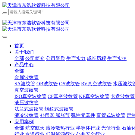
首页
关于我们
全部
公司简介
公司资质
生产实力
成长历程
生产实拍
产品中心
全部
金属波纹管
SA波纹管
OB波纹管
OS波纹管
RV真空波纹管
水压波纹
真空波纹管
ISO真空波纹管
CF真空波纹管
KF真空波纹管
卡盘波纹管
液压波纹管
法兰式波纹管
螺纹式波纹管
液冷波纹管
补偿器 膨胀节
弹性元器件
直管式波纹管
定
应用案例
全部
航空航天
液冷散热行业
半导体行业
光伏行业
石油
行业
水道行业
低温能源行业
公共安全行业