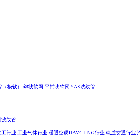
管（极软）
辫状软网
平铺状软网
SAS波纹管
制波纹管
化工行业
工业气体行业
暖通空调HAVC
LNG行业
轨道交通行业