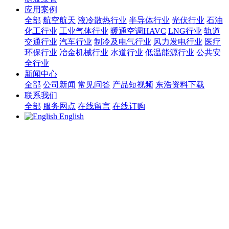
应用案例
全部
航空航天
液冷散热行业
半导体行业
光伏行业
石油
化工行业
工业气体行业
暖通空调HAVC
LNG行业
轨道
交通行业
汽车行业
制冷及电气行业
风力发电行业
医疗
环保行业
冶金机械行业
水道行业
低温能源行业
公共安
全行业
新闻中心
全部
公司新闻
常见问答
产品短视频
东浩资料下载
联系我们
全部
服务网点
在线留言
在线订购
English