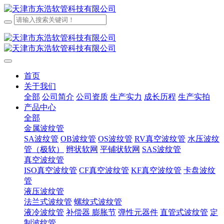
首页
关于我们
全部
公司简介
公司资质
生产实力
成长历程
生产实拍
产品中心
全部
金属波纹管
SA波纹管
OB波纹管
OS波纹管
RV真空波纹管
水压波纹
管（极软）
辫状软网
平铺状软网
SAS波纹管
真空波纹管
ISO真空波纹管
CF真空波纹管
KF真空波纹管
卡盘波纹
管
液压波纹管
法兰式波纹管
螺纹式波纹管
液冷波纹管
补偿器 膨胀节
弹性元器件
直管式波纹管
定
制波纹管